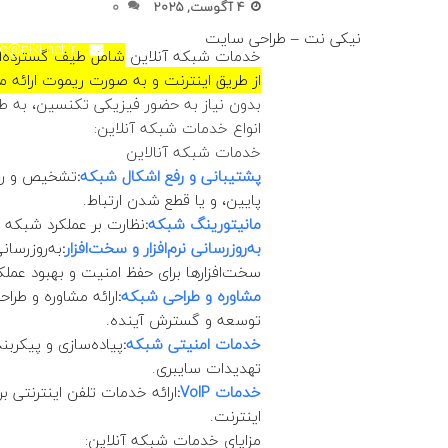
4 آگوست, 2025
0
نیکی نت – طراحی سایت
fo@niki-net.ir
خدمات شبکه آنلاین
شامل طیف گسترده‌ای
از طریق اینترنت و به صورت ریموت ارائه م
بدون نیاز به حضور فیزیکی تکنسین، به طو
انواع خدمات شبکه آنلاین:
خدمات شبکه آنالاین
پشتیبانی و رفع اشکال شبکه
:
تشخیص و رفع
پایین، و یا قطع شدن ارتباط.
مانیتورینگ شبکه
:
نظارت بر عملکرد شبکه و
به‌روزرسانی نرم‌افزار و سخت‌افزار
:
به‌روزرسان
سخت‌افزارها برای حفظ امنیت و بهبود عملکر
مشاوره و طراحی شبکه
:
ارائه مشاوره و طرا
توسعه و گسترش آینده.
خدمات امنیتی شبکه
:
پیاده‌سازی و پیکربند
تهدیدات سایبری.
خدمات VoIP
:
ارائه خدمات تلفن اینترنتی بر
اینترنت.
مزایای خدمات شبکه آنلاین: