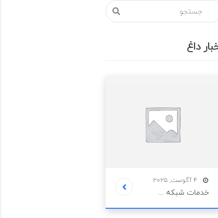
پنجشنبه ها از
09330089890
ساعت 8:00 - 18:00 جمعه
تماس رایگان
ل است.
بار داغ
مهارت ها
پروژه ها
نمونه کارها
تماس با ما
4 آگوست, 2025
خدمات شبکه ...