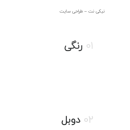
نیکی نت – طراحی سایت
fo@niki-net.ir
01
رنگی
02
دوبل