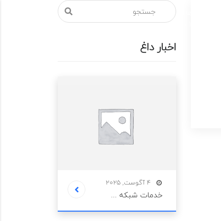
پنجشنبه ها از
09330089890
ساعت 8:00 - 18:00 جمعه
تماس رایگان
ل است.
اخبار داغ
مهارت ها
پروژه ها
نمونه کارها
تماس با ما
4 آگوست, 2025
خدمات شبکه ...