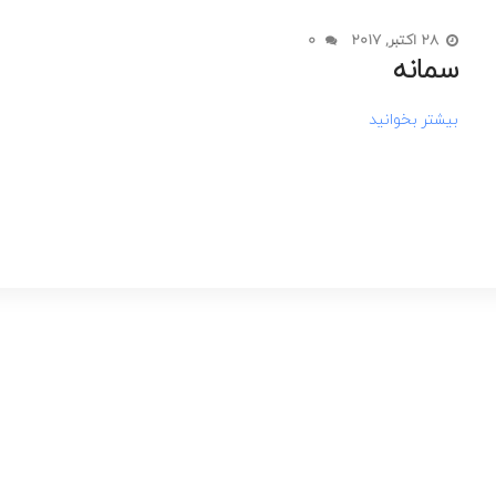
شنبه تا 
28 اکتبر, 2017
0
In
سعادت اباد - بلوار دریا
سمانه
ها تعطی
بیشتر بخوانید
خانه
خدمات