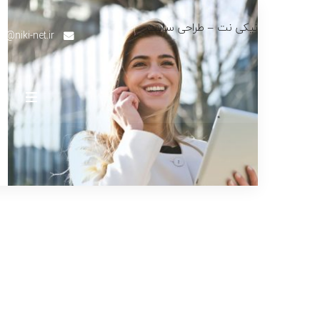
نیکی نت – طراحی سایت
fo@niki-net.ir