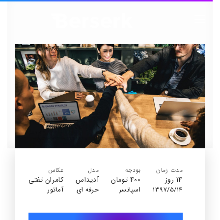
مدت زمان
بودجه
مدل
عکاس
14 روز
400 تومان
آدیداس
کامران تفتی
1397/5/14
اسپانسر
حرفه ای
آماتور