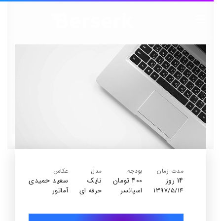
مدت زمان
بودجه
مدل
عکاس
14 روز
400 تومان
نایک
سعید حمیدی
1397/5/14
اسپانسر
حرفه ای
آماتور