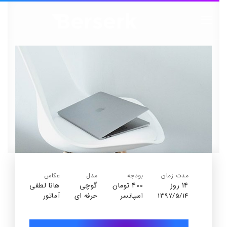
مدت زمان
بودجه
مدل
عکاس
14 روز
400 تومان
گوچی
هانا لطفی
1397/5/14
اسپانسر
حرفه ای
آماتور