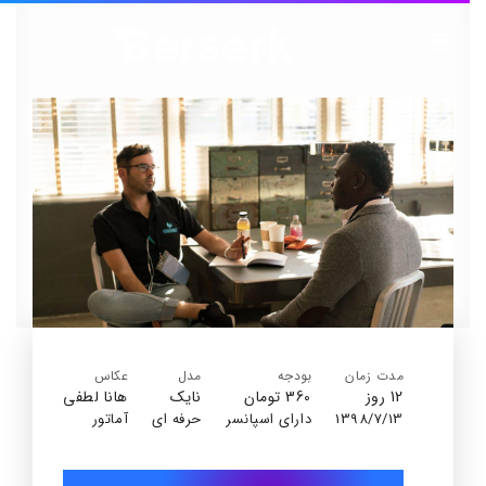
مدت زمان
بودجه
مدل
عکاس
12 روز
360 تومان
نایک
هانا لطفی
1398/7/13
دارای اسپانسر
حرفه ای
آماتور