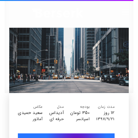
مدت زمان
بودجه
مدل
عکاس
12 روز
350 تومان
آدیداس
سعید حمیدی
1397/9/21
اسپانسر
حرفه ای
آماتور