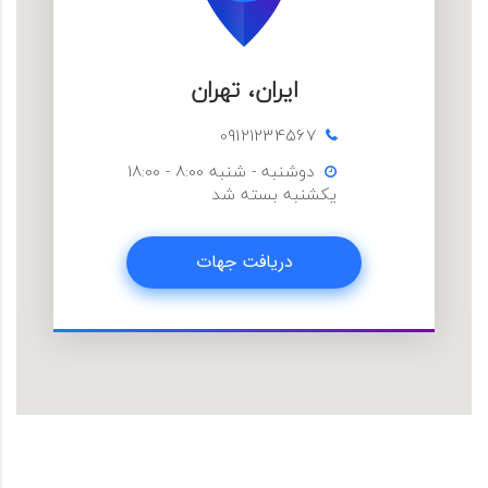
ایران، تهران
09121234567
دوشنبه - شنبه 8:00 - 18:00
یکشنبه بسته شد
دریافت جهات
دریافت جهات