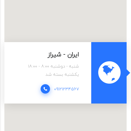
ایران - شیراز
شنبه - دوشنبه 8:00 - 18:00
یکشنبه بسته شد
09121234567