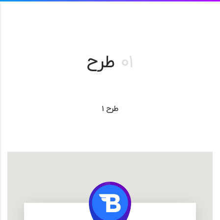
01
طرح
طرح 1