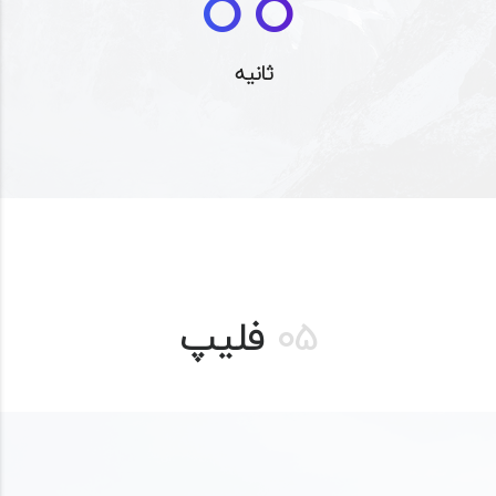
00
ثانیه
05
فلیپ