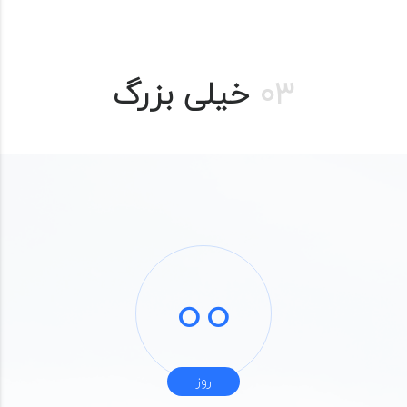
03
خیلی بزرگ
00
روز