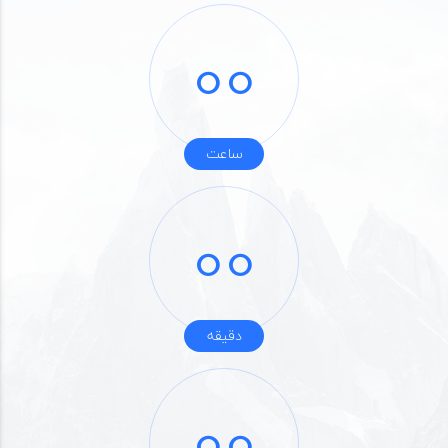
00
ساعت
00
دقیقه
00