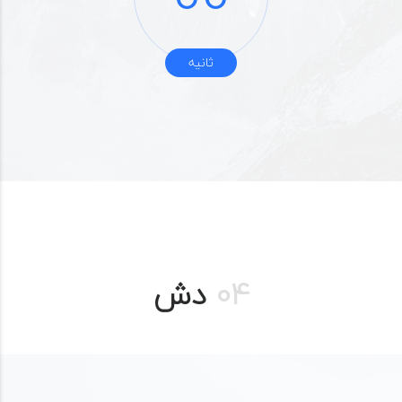
ثانیه
04
دش