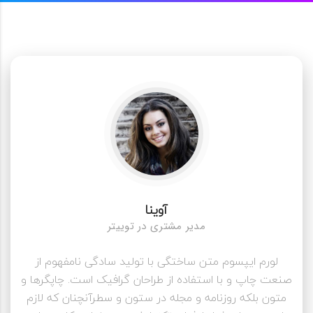
آوینا
مدیر مشتری در توییتر
لورم ایپسوم متن ساختگی با تولید سادگی نامفهوم از
صنعت چاپ و با استفاده از طراحان گرافیک است. چاپگرها و
متون بلکه روزنامه و مجله در ستون و سطرآنچنان که لازم