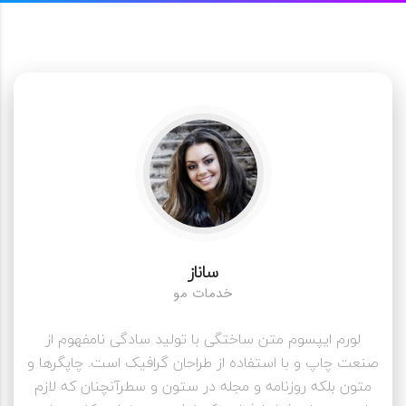
ساناز
خدمات مو
لورم ایپسوم متن ساختگی با تولید سادگی نامفهوم از
صنعت چاپ و با استفاده از طراحان گرافیک است. چاپگرها و
متون بلکه روزنامه و مجله در ستون و سطرآنچنان که لازم