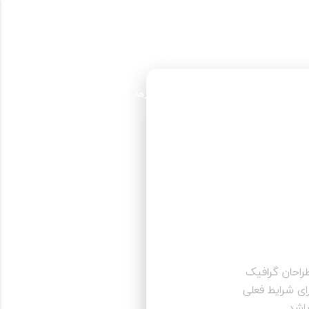
پنجشنبه ها از
09330089890
ساعت 8:00 - 18:00 جمعه
تماس رایگان
ل است.
مهارت ها
پروژه ها
نمونه کارها
تماس با ما
راحان گرافیک
ای شرایط فعلی
اشد.