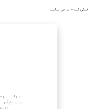
نیکی نت – طراحی سایت
fo@niki-net.ir
لورم ایپسوم م
است. چاپگرها و
تکنول