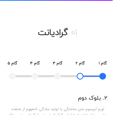
01
گرادیانت
گام 1
گام 2
گام 3
گام 4
گام 5
2. بلوک دوم
لورم ایپسوم متن ساختگی با تولید سادگی نامفهوم از صنعت