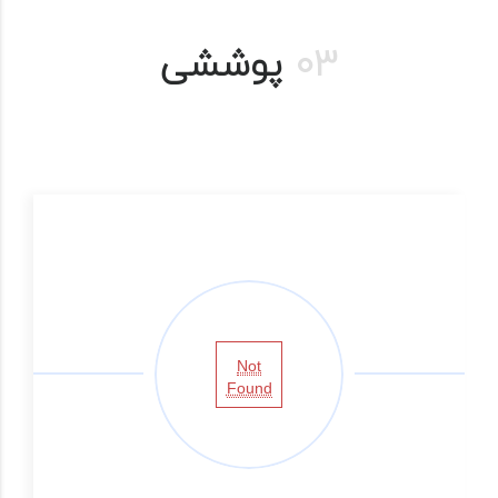
03
پوششی
Not
Found