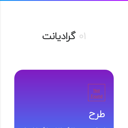
01
گرادیانت
Not
Found
طرح