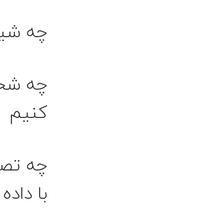
چه شیو
چه شخص
کنیم
چه تصم
با داده