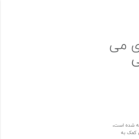
پنجشنبه ها از
09330089890
ساعت 8:00 - 18:00 جمعه
تماس رایگان
ل است.
ی می
مهارت ها
پروژه ها
نمونه کارها
تماس با ما
ی
ائه شده است،
ی کمک به