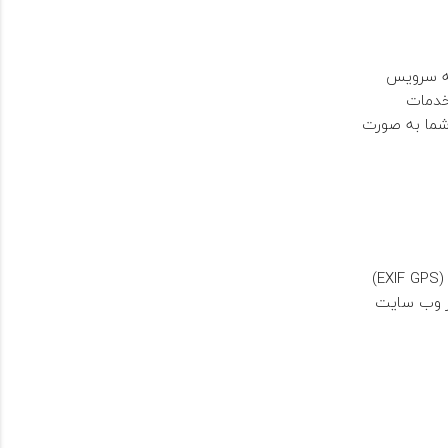
به سرویس
دمات
 شما به صورت
اگر تصاویر را به وبسایت آپلود کنید، باید از آپلود تصاویر با داده های موقعیت جغرافیایی (EXIF GPS)
در وب سایت