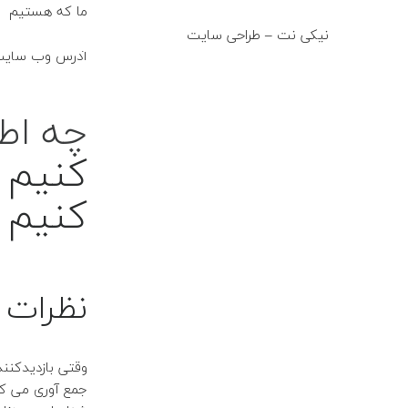
ما که هستیم
نیکی نت – طراحی سایت
fo@niki-net.ir
آدرس وب سایت ما است: .ir
چه اط
کنیم و
کنیم
نظرات
وقتی بازدیدکنند
جمع آوری می کن