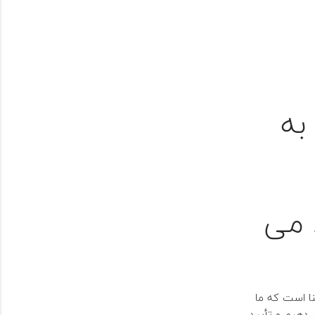
به
 می
نا است که ما
 دهیم و تأیید