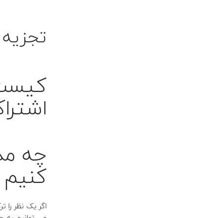
تجزیه 
کیست م
اشترا
چه مد
کنیم
اگر یک نظر را ت
می توانیم به جا