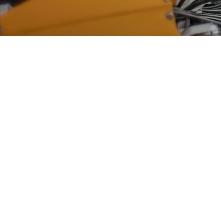
تفرش
09330089890
شنبه تا پنجشنبه ها از
ساعت 8:00 - 18:00 جمعه ها
تعطیل است.