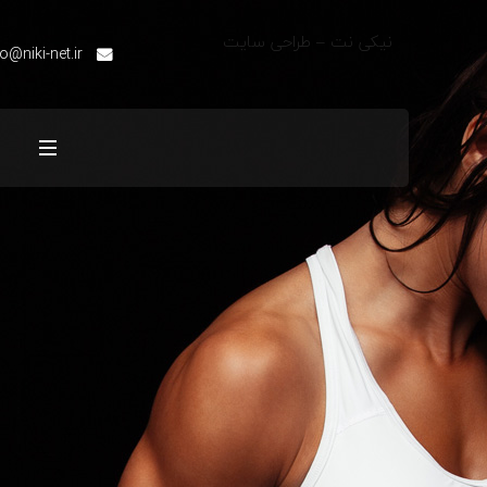
نیکی نت – طراحی سایت
fo@niki-net.ir