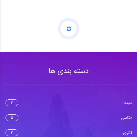
دسته بندی ها
سینما
3
عکاسی
5
گالری
3