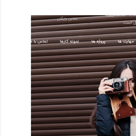
پنجشنبه ها از
09330089890
ساعت 8:00 - 18:00 جمعه
تماس رایگان
ل است.
مهارت ها
پروژه ها
نمونه کارها
تماس با ما