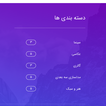
دسته بندی ها
سینما
3
عکاسی
5
گالری
3
مدلسازی سه بعدی
5
هنر و سبک
5