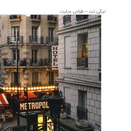
نیکی نت – طراحی سایت
fo@niki-net.ir