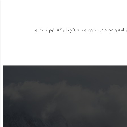
پنجشنبه ها از
09330089890
ساعت 8:00 - 18:00 جمعه
تماس رایگان
ل است.
زنامه و مجله در ستون و سطرآنچنان که لازم است و
مهارت ها
پروژه ها
نمونه کارها
تماس با ما