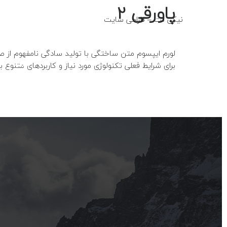
پاورقی 2
نیکی نت – طراحی سایت
fo@niki-net.ir
لورم ایپسوم متن ساختگی با تولید سادگی نامفهوم از ص
برای شرایط فعلی تکنولوژی مورد نیاز و کاربردهای متنوع ب