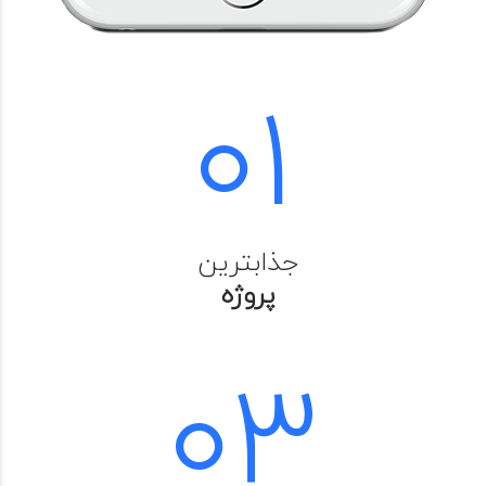
01
جذابترین
پروژه
03