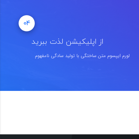
04
از اپلیکیشن لذت ببرید
لورم ایپسوم متن ساختگی با تولید سادگی نامفهوم