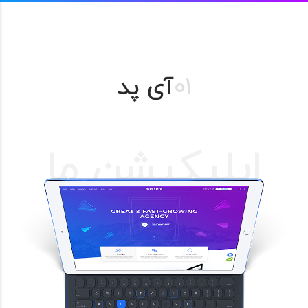
01
آی پد
اپلیکیشن ما