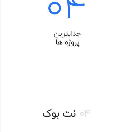
04
جذابترین
پروژه ها
04
نت بوک